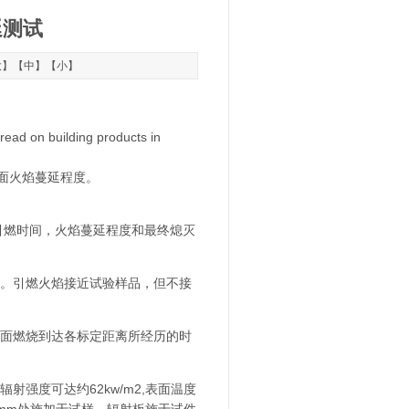
蔓延测试
大
】【
中
】【
小
】
read on building products in
品侧面火焰蔓延程度。
引燃时间，火焰蔓延程度和最终熄灭
。引燃火焰接近试验样品，但不接
面燃烧到达各标定距离所经历的时
辐射强度可达约62kw/m2,表面温度