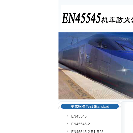
测试标准 Test Standard
EN45545
EN45545-2
EN45545-2 R1-R28