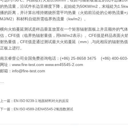
可达约750℃。丙烷喷灯火焰长80mm，在距与辐射板最近的试件边缘2
的热流量，沿试件长边呈梯度下降，起始处为50KW/m2，末端处为1.5k
播的距离，并计算出维持燃烧所需平均热量（火焰前沿处的公称热流量×
MJ/M2）和材料自熄所需临界热流量（kw/m2）。
横向火焰蔓延测试是样品垂直放置在一个矩形辐射面板上并且额外的气体
估，CFE值（临界热辐射量值，用kW/m2表示）。CFE值是样品表面
射热量值，CFE值是通过测试最大火焰蔓延（mm）,与此相应的辐射热
正板上进行。
南京睿督公司全国免费咨询电话：(+86) 25-8658 3475 (+86) 400-603-
网址：
www.fire-test.com
www.en45545-2.com
邮箱：
info@fire-test.com
…
上一篇：
EN ISO 9239-1:地面材料对火的反应
下一篇：
EN ISO 4589-2/EN45545-2氧指数测试