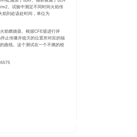
0mm处施加于试样。辐射板施于试件
w/m2。试验中测定不同时间火焰传
火焰到处该处时间，单位为
火焰燃烧器。根据CFE值进行评
火焰停止传播并熄灭的位置所对应的辐
值的曲线。这个测试在一个不燃的校
6575